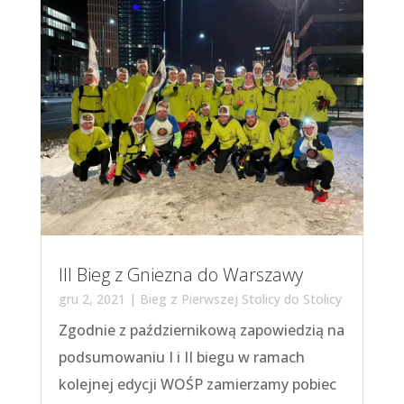
III Bieg z Gniezna do Warszawy
gru 2, 2021
|
Bieg z Pierwszej Stolicy do Stolicy
Zgodnie z październikową zapowiedzią na
podsumowaniu I i II biegu w ramach
kolejnej edycji WOŚP zamierzamy pobiec