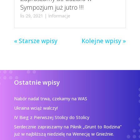
Sympozjum już jutro !!!
lis 29, 2021
|
Informacje
« Starsze wpisy
Kolejne wpisy »
Ostatnie wpisy
Nabór nadal trwa, czekamy na WAS
Ukraina wciąż walczy!
IV Bieg z Pierwszej Stolicy do Stolicy
Serdecznie zapraszamy na Piknik „Grunt to Rodzina”
już w najbliższą niedzielę na Wenecję w Gnieźnie.